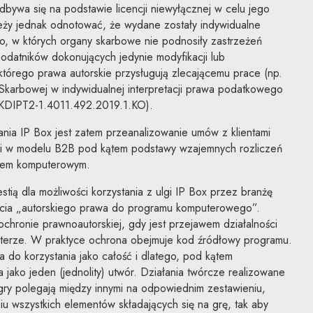
bywa się na podstawie licencji niewyłącznej w celu jego
leży jednak odnotować, że wydane zostały indywidualne
o, w których organy skarbowe nie podnosiły zastrzeżeń
odatników dokonujących jedynie modyfikacji lub
tórego prawa autorskie przysługują zlecającemu prace (np.
i Skarbowej w indywidualnej interpretacji prawa podatkowego
3-KDIPT2-1.4011.492.2019.1.KO).
nia IP Box jest zatem przeanalizowanie umów z klientami
mi w modelu B2B pod kątem podstawy wzajemnych rozliczeń
mem komputerowym.
tią dla możliwości korzystania z ulgi IP Box przez branżę
ojęcia „autorskiego prawa do programu komputerowego”.
hronie prawnoautorskiej, gdy jest przejawem działalności
kterze. W praktyce ochrona obejmuje kod źródłowy programu.
a do korzystania jako całość i dlatego, pod kątem
ako jeden (jednolity) utwór. Działania twórcze realizowane
gry polegają między innymi na odpowiednim zestawieniu,
 wszystkich elementów składających się na grę, tak aby