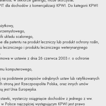
ałalność w sektorze gamingu, może skorzystać
 PIT dla dochodów z komercjalizacji KPWI. Do kategorii KPWI
żytkowy,
 przemysłowego,
afii układu scalonego,
dla patentu na produkt leczniczy lub produkt ochrony roślin,
ktu leczniczego i produktu leczniczego weterynaryjnego
,
 mowa w ustawie z dnia 26 czerwca 2003 r. o ochronie
ramu komputerowego,
 na podstawie przepisów odrębnych ustaw lub ratyfikowanych
 stroną jest Rzeczpospolita Polska, oraz innych umów
ą jest Unia Europejska.
j stawki, wystarczy osiągnięcie dochodów z jednego z ww.
w Polsce najczęściej występującym KPWI jest prawo