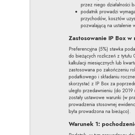
przez niego działalności
podatnik prowadzi wymaga
przychodów, kosztów uzysk
pozwalającą na ustalenie 
Zastosowanie IP Box w r
Preferencyjna (5%) stawka poda
do bieżących rozliczeń z tytułu
kalkulacji miesięcznych lub kwa
zastosowana po zakończeniu rok
podatkowego i składaniu roczn
skorzystać z IP Box za poprzedni
uległo przedawnieniu (do 2019 r
zostały ustawowe warunki (w pr
prowadzenia stosownej ewidencj
była prowadzona na bieżąco).
Warunek 1: pochodzeni