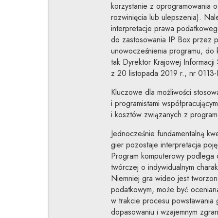
korzystanie z oprogramowania od
rozwinięcia lub ulepszenia). Na
interpretacje prawa podatkoweg
do zastosowania IP Box przez p
unowocześnienia programu, do k
tak Dyrektor Krajowej Informacj
z 20 listopada 2019 r., nr 011
Kluczowe dla możliwości stosowa
i programistami współpracujący
i kosztów związanych z progra
Jednocześnie fundamentalną kwes
gier pozostaje interpretacja p
Program komputerowy podlega oc
twórczej o indywidualnym chara
Niemniej gra wideo jest tworzon
podatkowym, może być oceniana j
w trakcie procesu powstawania 
dopasowaniu i wzajemnym zgraniu