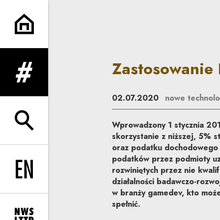
Zastosowanie IP Box w branży
Zastosowanie 
rozwiń menu
02.07.2020
nowe technolo
Wprowadzony 1 stycznia 2019
rozwiń wyszukiwarkę
skorzystanie z niższej, 5%
oraz podatku dochodowego od
podatków przez podmioty uz
rozwiniętych przez nie kwali
Change language to EN
działalności badawczo-rozwoj
w branży gamedev, kto może 
spełnić.