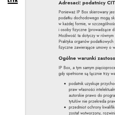
rozwiń formularz zapisu na newsletter
Adresaci: podatnicy CIT
Ponieważ IP Box skierowany jest
podatku dochodowego mogą skorz
w każdej formie, w szczególnoś
i osoby fizyczne (prowadzące dz
Możliwość ta dotyczy w równym 
Praktyka organów podatkowych p
fizyczne zawierające umowy o 
Ogólne warunki zastos
IP Box, a tym samym pięciopro
gdy spełnione są łącznie trzy wa
podatnik uzyskuje przycho
praw własności intelektualn
autorskie prawo do progr
tytułów nie przekreśla pra
przedmiot ochrony kwalif
został wytworzony, rozwin