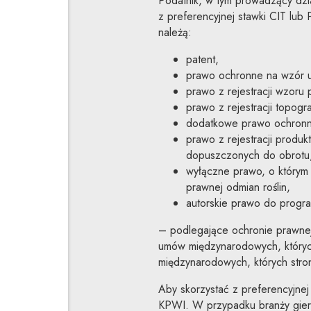
Podatnik, w tym prowadzący dzi
z preferencyjnej stawki CIT lub
należą:
patent,
prawo ochronne na wzór u
prawo z rejestracji wzoru
prawo z rejestracji topogr
dodatkowe prawo ochronne 
prawo z rejestracji produ
dopuszczonych do obrotu
wyłączne prawo, o którym
prawnej odmian roślin,
autorskie prawo do prog
– podlegające ochronie prawnej
umów międzynarodowych, których
międzynarodowych, których stron
Aby skorzystać z preferencyjne
KPWI. W przypadku branży gier 