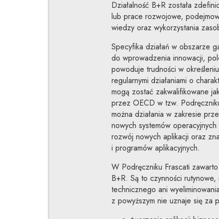
Działalność B+R została zdefin
lub prace rozwojowe, podejmow
wiedzy oraz wykorzystania zas
Specyfika działań w obszarze g
do wprowadzenia innowacji, poleg
powoduje trudności w określeniu
regularnymi działaniami o charak
mogą zostać zakwalifikowane ja
przez OECD w tzw. Podręczniku F
można działania w zakresie prze
nowych systemów operacyjnych 
rozwój nowych aplikacji oraz zn
i programów aplikacyjnych.
W Podręczniku Frascati zawarto 
B+R. Są to czynności rutynowe,
technicznego ani wyeliminowani
z powyższym nie uznaje się za p