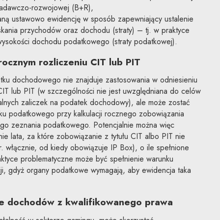
 badawczo-rozwojowej (B+R),
ną ustawowo ewidencję w sposób zapewniający ustalenie
ania przychodów oraz dochodu (straty) – tj. w praktyce
wysokości dochodu podatkowego (straty podatkowej).
ocznym rozliczeniu CIT lub PIT
tku dochodowego nie znajduje zastosowania w odniesieniu
 CIT lub PIT (w szczególności nie jest uwzględniana do celów
rtalnych zaliczek na podatek dochodowy), ale może zostać
u podatkowego przy kalkulacji rocznego zobowiązania
ego zeznania podatkowego. Potencjalnie można więc
e lata, za które zobowiązanie z tytułu CIT albo PIT nie
. włącznie, od kiedy obowiązuje IP Box), o ile spełnione
aktyce problematyczne może być spełnienie warunku
i, gdyż organy podatkowe wymagają, aby ewidencja taka
e dochodów z kwalifikowanego prawa