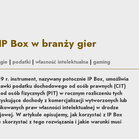
 gier | Co do zasady
IP Box w branży gier
gie
|
podatki
|
własność intelektualna
|
gaming
 r. instrument, nazywany potocznie IP Box, umożliwia
 stawki podatku dochodowego od osób prawnych (CIT)
 osób fizycznych (PIT) w rocznym rozliczeniu tych
yskujące dochody z komercjalizacji wytworzonych lub
fikowanych praw własności intelektualnej w drodze
owej. W artykule opisujemy, jak korzystać z IP Box
skorzystać z tego rozwiązania i jakie warunki musi