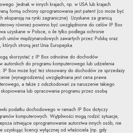
owego. Jednak w innych krajach, np. w USA lub krajach
waną formą ochrony oprogramowania jest patent (co może być
 ekspansję na rynki zagraniczne). Uzyskane za granicą
terowy również powinno być uwzględnione do celów IP Box
wa uzyskane w Polsce, o ile tylko podlega ochronie
nych umów międzynarodowych zawartych przez Polskę oraz
tórych stroną jest Unia Europejska.
mogą skorzystać z IP Box odnośnie do dochodów
aw autorskich do programu komputerowego lub udzielenia
ie. IP Box może być też stosowany do dochodów ze sprzedaży
 cenie (wynagrodzeniu) uwzględniana jest cena prawa
terowego, a także z odszkodowań za naruszenie takiego
u skopiowania lub opracowania programu przez osobę
stawki podatku dochodowego w ramach IP Box dotyczy
gramów komputerowych. Wątpliwości mogą rodzić sytuacje,
ulepsza istniejące oprogramowanie autorstwa innych osób, nie
e uzyskując licencji wyłącznej od właściciela (np. gdy