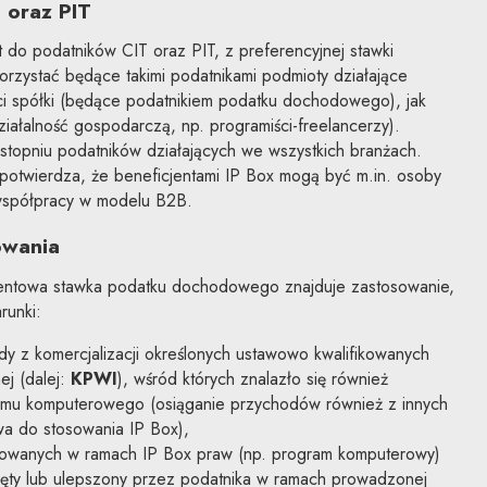
 oraz PIT
 do podatników CIT oraz PIT, z preferencyjnej stawki
ystać będące takimi podatnikami podmioty działające
ci spółki (będące podatnikiem podatku dochodowego), jak
iałalność gospodarczą, np. programiści-freelancerzy).
stopniu podatników działających we wszystkich branżach.
otwierdza, że beneficjentami IP Box mogą być m.in. osoby
współpracy w modelu B2B.
owania
centowa stawka podatku dochodowego znajduje zastosowanie,
runki:
dy z komercjalizacji określonych ustawowo kwalifikowanych
ej (dalej:
KPWI
), wśród których znalazło się również
amu komputerowego (osiąganie przychodów również z innych
wa do stosowania IP Box),
ikowanych w ramach IP Box praw (np. program komputerowy)
ięty lub ulepszony przez podatnika w ramach prowadzonej