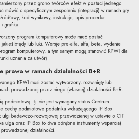
i zamierzony przez grono twórców efekt w postaci jednego
 mówić o specyficznym zespoleniu (integracji) w ramach gry
źródłowy, kod wynikowy, instrukcje, opis procedur
i grafika.
worzony program komputerowy może mieć postać
akieś błędy lub luki. Wersje pre-alfa, alfa, beta, wydanie
 program komputerowy, a tym samym mogą stanowić KPWI dla
runki uznania za utwór).
e prawa w ramach działalności B+R
wanego KPWI musi zostać wytworzony, rozwinięty lub
mach prowadzonej przez niego (własnej) działalności B+R.
ią podmiotową, tj. nie jest wymagany status Centrum
e cechy podmiotowe podatnika wdrażającego IP Box.
 z ulgi badawczo-rozwojowej przewidzianej w ustawie o CIT
a ulga oraz IP Box to dwa odrębne instrumenty wsparcia).
 prowadzonej działalności.