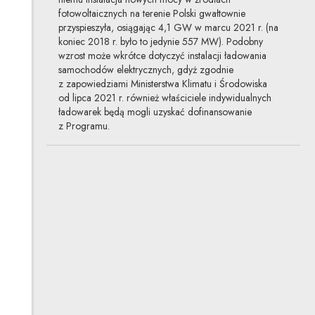
fotowoltaicznych na terenie Polski gwałtownie
przyspieszyła, osiągając 4,1 GW w marcu 2021 r. (na
koniec 2018 r. było to jedynie 557 MW). Podobny
wzrost może wkrótce dotyczyć instalacji ładowania
samochodów elektrycznych, gdyż zgodnie
z zapowiedziami Ministerstwa Klimatu i Środowiska
od lipca 2021 r. również właściciele indywidualnych
ładowarek będą mogli uzyskać dofinansowanie
z Programu.
Nowe standardy emisji spalin
25.02.2021
ochrona środowiska, motoryzacja
Od 1 stycznia 2021 r. na terenie Unii Europejskiej
obowiązuje nowa norma emisji spalin – Euro 6D ISC-
FCM. Nie ogranicza się ona tylko do kwestii czystości,
ale zakłada też obowiązek monitorowania poziomu
spalania. Stopniowe zmniejszanie limitów emisji spalin