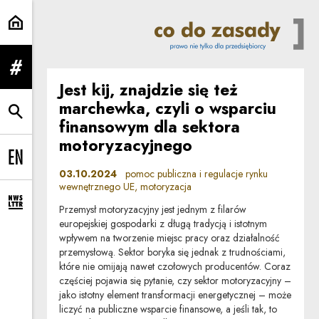
motoryzacja | Co do zasady
rozwiń menu
Jest kij, znajdzie się też
marchewka, czyli o wsparciu
rozwiń wyszukiwarkę
finansowym dla sektora
motoryzacyjnego
Change language to EN
03.10.2024
pomoc publiczna i regulacje rynku
wewnętrznego UE, motoryzacja
rozwiń formularz zapisu na newsletter
Przemysł motoryzacyjny jest jednym z filarów
europejskiej gospodarki z długą tradycją i istotnym
wpływem na tworzenie miejsc pracy oraz działalność
przemysłową. Sektor boryka się jednak z trudnościami,
które nie omijają nawet czołowych producentów. Coraz
częściej pojawia się pytanie, czy sektor motoryzacyjny –
jako istotny element transformacji energetycznej – może
liczyć na publiczne wsparcie finansowe, a jeśli tak, to