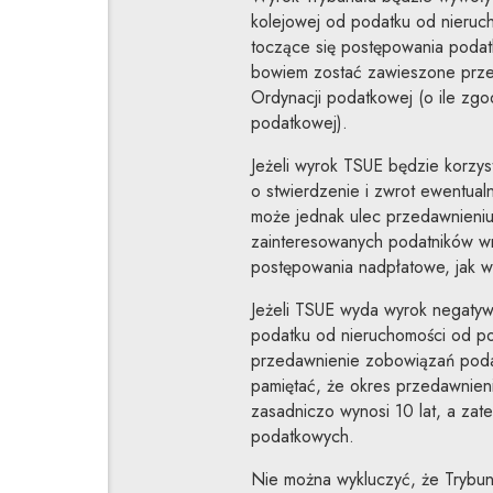
kolejowej od podatku od nieruc
toczące się postępowania poda
bowiem zostać zawieszone przez 
Ordynacji podatkowej (o ile zgod
podatkowej).
Jeżeli wyrok TSUE będzie korzys
o stwierdzenie i zwrot ewentua
może jednak ulec przedawnieni
zainteresowanych podatników wn
postępowania nadpłatowe, jak 
Jeżeli TSUE wyda wyrok negatyw
podatku od nieruchomości od pod
przedawnienie zobowiązań poda
pamiętać, że okres przedawnien
zasadniczo wynosi 10 lat, a zat
podatkowych.
Nie można wykluczyć, że Trybun