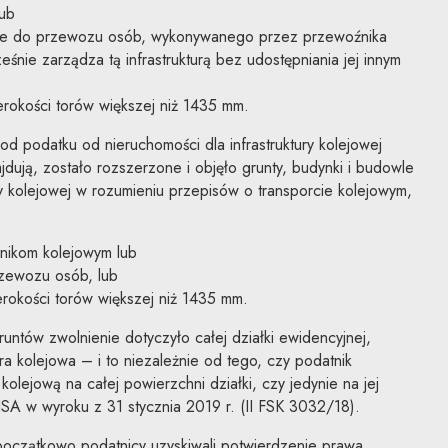
ub
ie do przewozu osób, wykonywanego przez przewoźnika
śnie zarządza tą infrastrukturą bez udostępniania jej innym
erokości torów większej niż 1435 mm.
d podatku od nieruchomości dla infrastruktury kolejowej
ajdują, zostało rozszerzone i objęło grunty, budynki i budowle
y kolejowej w rozumieniu przepisów o transporcie kolejowym,
nikom kolejowym lub
rzewozu osób, lub
erokości torów większej niż 1435 mm.
ntów zwolnienie dotyczyło całej działki ewidencyjnej,
tura kolejowa – i to niezależnie od tego, czy podatnik
kolejową na całej powierzchni działki, czy jedynie na jej
 NSA w wyroku z 31 stycznia 2019 r. (II FSK 3032/18).
początkowo podatnicy uzyskiwali potwierdzenie prawa