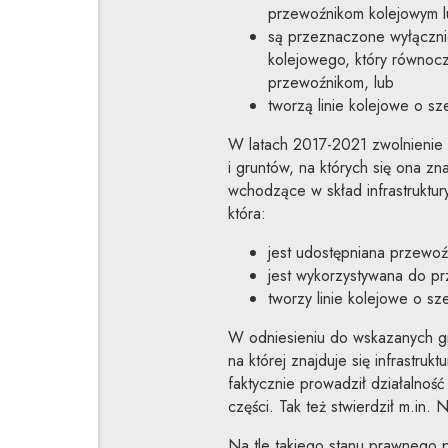
przewoźnikom kolejowym l
są przeznaczone wyłączn
kolejowego, który równocze
przewoźnikom, lub
tworzą linie kolejowe o sz
W latach 2017-2021 zwolnienie o
i gruntów, na których się ona zn
wchodzące w skład infrastruktur
która:
jest udostępniana przewoź
jest wykorzystywana do p
tworzy linie kolejowe o sz
W odniesieniu do wskazanych gru
na której znajduje się infrastruk
faktycznie prowadził działalność 
części. Tak też stwierdził m.in.
Na tle takiego stanu prawnego 