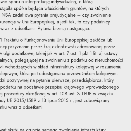
ie sporu o interpretację indywidualną, o którą
tąpiła spółka będąca właścicielem gruntów, na których
 NSA zadał dwa pytania prejudycjalne – czy zwolnienie
rencję w Unii Europejskiej, a jeśli tak, to czy podatnicy
wraz z odsetkami. Pytania brzmią następująco:
 1 Traktatu o Funkcjonowaniu Unii Europejskiej zakłóca lub
ncji przyznanie przez kraj członkowski adresowanej przez
ulgi podatkowej takiej jak w art. 7 ust. 1 pkt 1 lit. a) ustawy
kalnych, polegającej na zwolnieniu z podatku od nieruchomości
i wchodzących w skład infrastruktury kolejowej w rozumieniu
olejowym, która jest udostępniana przewoźnikom kolejowym,
i pozytywnej na pytanie pierwsze, przedsiębiorca, który
 z podatku na podstawie przepisu krajowego wprowadzonego
 procedury określonej w art. 108 ust. 3 TFUE w związku
ady UE 2015/1589 z 13 lipca 2015 r., jest zobowiązany
tku wraz z odsetkami.
ł skutki na gruncie samego zwolnienia infrastruktury