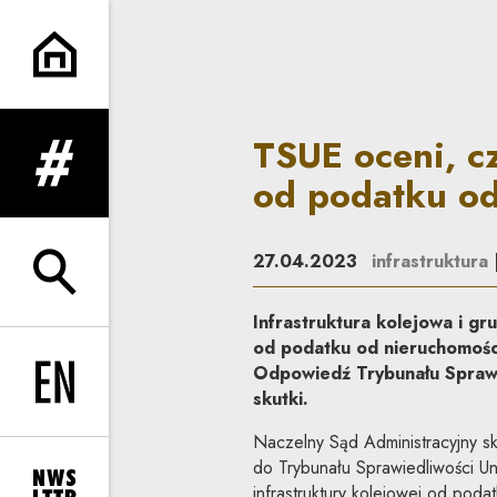
TSUE oceni, czy zwolnienie i
TSUE oceni, cz
rozwiń menu
od podatku od
27.04.2023
infrastruktura
rozwiń wyszukiwarkę
Infrastruktura kolejowa i gru
od podatku od nieruchomości
Odpowiedź Trybunału Sprawi
Change language to EN
skutki.
Naczelny Sąd Administracyjny sk
do Trybunału Sprawiedliwości Uni
infrastruktury kolejowej od pod