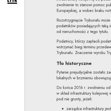
rozwiń formularz zapisu na newsletter
zwolnienie to stanowi pomoc pub
Europejskiej, a wobec braku not
Rozstrzygnięcie Trybunału może 
podatników posiadających taką i
od nieruchomości z tego tytułu.
Podatnicy, którzy zapłacili poda
wstrzymać bieg terminu przedaw
Trybunału. Znaczenie wyroku Try
Tło historyczne
Pytanie prejudycjalne zostało za
lokalnych w brzmieniu obowiązu
Do końca 2016 r. zwolnieniu o
w skład infrastruktury kolejowej
pod nie grunty, jeżeli:
zarządca infrastruktury je