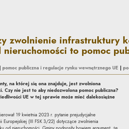
nfrastruktury kolejowej od p
y zwolnienie infrastruktury k
 nieruchomości to pomoc pub
|
pomoc publiczna i regulacje rynku wewnętrznego UE
|
po
nty, na której się ona znajduje, jest zwolniona
. Czy nie jest to aby niedozwolona pomoc publiczna?
edliwości UE w tej sprawie może mieć dalekosiężne
ierował 19 kwietnia 2023 r. pytanie prejudycjalne
i Europejskiej (III FSK 3/22) dotyczące zwolnienia
atku od nieruchomości. Gminy podnosiły bowiem argument, że