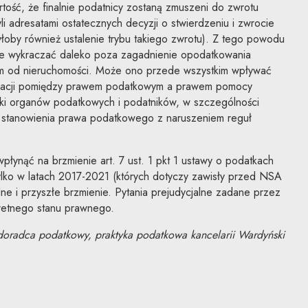
rtość, że finalnie podatnicy zostaną zmuszeni do zwrotu
li adresatami ostatecznych decyzji o stwierdzeniu i zwrocie
byłoby również ustalenie trybu takiego zwrotu). Z tego powodu
e wykraczać daleko poza zagadnienie opodatkowania
kiem od nieruchomości. Może ono przede wszystkim wpływać
relacji pomiędzy prawem podatkowym a prawem pomocy
zki organów podatkowych i podatników, w szczególności
ji stanowienia prawa podatkowego z naruszeniem reguł
płynąć na brzmienie art. 7 ust. 1 pkt 1 ustawy o podatkach
 tylko w latach 2017-2021 (których dotyczy zawisły przed NSA
lne i przyszłe brzmienie. Pytania prejudycjalne zadane przez
etnego stanu prawnego.
doradca podatkowy, praktyka podatkowa kancelarii Wardyński