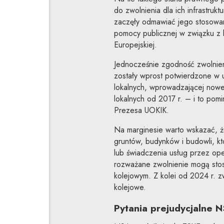
do zwolnienia dla ich infrastruk
zaczęły odmawiać jego stosowan
pomocy publicznej w związku z b
Europejskiej.
Jednocześnie zgodność zwolnieni
zostały wprost potwierdzone w u
lokalnych, wprowadzającej nowe b
lokalnych od 2017 r. – i to pom
Prezesa UOKIK.
Na marginesie warto wskazać, że
gruntów, budynków i budowli, kt
lub świadczenia usług przez oper
rozważane zwolnienie mogą sto
kolejowym. Z kolei od 2024 r. z
kolejowe.
Pytania prejudycjalne 