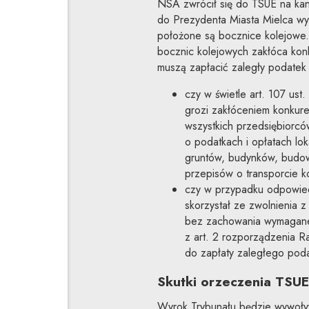
NSA zwrócił się do TSUE na kanw
do Prezydenta Miasta Mielca wys
położone są bocznice kolejowe.
bocznic kolejowych zakłóca konku
muszą zapłacić zaległy podatek 
czy w świetle art. 107 ust.
grozi zakłóceniem konkure
wszystkich przedsiębiorców 
o podatkach i opłatach lo
gruntów, budynków, budowl
przepisów o transporcie k
czy w przypadku odpowiedz
skorzystał ze zwolnienia
bez zachowania wymaganej
z art. 2 rozporządzenia R
do zapłaty zaległego poda
Skutki orzeczenia TSUE
Wyrok Trybunału będzie wywoływa