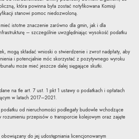
liczną, która powinna była zostać notyfikowana Komisji
yfikacji stanowi pomoc niedozwoloną.
mieć istotne znaczenie zarówno dla gmin, jak i dla
nfrastrukturę – szczególnie uwzględniając wysokość podatku
tek, mogą składać wnioski o stwierdzenie i zwrot nadpłaty, aby
nienia i potencjalnie móc skorzystać z pozytywnego wyroku
bunału może mieć jeszcze dalej sięgające skutki.
dane na tle art. 7 ust. 1 pkt 1 ustawy o podatkach i opłatach
jącym w latach 2017–2021.
d podatku od nieruchomości podlegały budowle wchodzące
 w rozumieniu przepisów o transporcie kolejowym oraz zajęte
st obowiązany do jej udostępniania licencjonowanym