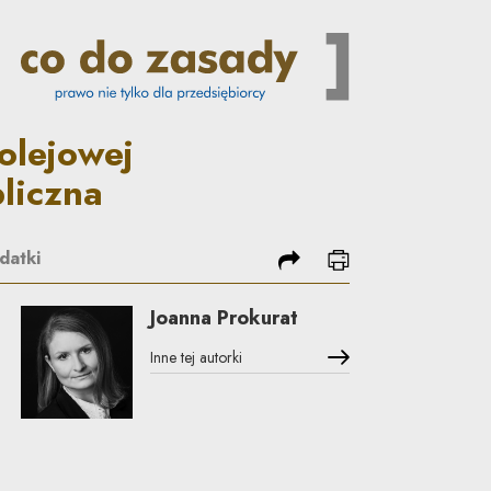
odatku od nieruchomości to p
olejowej
liczna
podziel się
drukuj
datki
Joanna Prokurat
Inne tej autorki