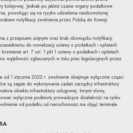
tury kolejowej. Jednak po jakimś czasie organy podatkowe
ia, powołując się na ryzyko udzielenia niedozwolonej
rakiem notyfikacji zwolnienia przez Polskę do Komisji
a z przepisami unijnymi oraz brak obowiązku notyfikacji
zasadnieniu do nowelizacji ustawy o podatkach i opłatach
rzmienie art. 7 ust. 1 pkt 1 ustawy o podatkach i opłatach
imo wątpliwości zgłaszanych w toku prac legislacyjnych przez
 od 1 stycznia 2022 r. zwolnienie obejmuje wyłącznie części
óre są zajęte do wykonywania zadań zarządcy infrastruktury
atora obiektu infrastruktury usługowej. Innymi słowy,
sować wyłącznie podmioty prowadzące działalność na rynku
wolnienie od podatku od nieruchomości ma objąć terminale
NSA