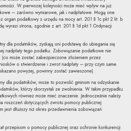
homości. W pierwszej kolejności może mieć wpływ na już
tkowe – zarówno wymiarowe, jak i nadpłatowe. Mogą one
organ podatkowy z urzędu na mocy art. 201 § 1c pkt 2 lit. b
ę wyrazi strona, zgodnie z art. 201 § 1d pkt 1 Ordynacji
tny dla podatników, zyskają oni podstawę do ubiegania się
lnej nadpłaty tego podatku. Zobowiązanie podatkowe nie
u (co może zostać zabezpieczone złożeniem przez
iosków o stwierdzenie i zwrot nadpłaty – przy czym same
wskazano powyżej, powinny zostać zawieszone).
ny dla podatników, może to pozwolić gminom na odzyskanie
atników, którzy skorzystali ze zwolnienia. W takim przypadku
tkowych również może mieć znaczenie. Jednocześnie należy
ia roszczeń dotyczących zwrotu pomocy publicznej
em jest dłuższy niż okres przedawnienia zobowiązań
ał przepisom o pomocy publicznej oraz ochronie konkurencji