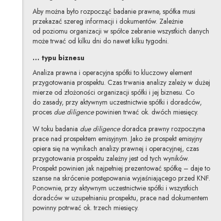
Aby można było rozpocząć badanie prawne, spółka musi
przekazać szereg informacji i dokumentów. Zależnie
od poziomu organizacji w spółce zebranie wszystkich danych
może trwać od kilku dni do nawet kilku tygodni.
… typu biznesu
Analiza prawna i operacyjna spółki to kluczowy element
przygotowania prospektu. Czas trwania analizy zależy w dużej
mierze od złożoności organizacji spółki i jej biznesu. Co
do zasady, przy aktywnym uczestnictwie spółki i doradców,
proces
due diligence
powinien trwać ok. dwóch miesięcy.
W toku badania
due diligence
doradca prawny rozpoczyna
prace nad prospektem emisyjnym. Jako że prospekt emisyjny
opiera się na wynikach analizy prawnej i operacyjnej, czas
przygotowania prospektu zależny jest od tych wyników.
Prospekt powinien jak najpełniej prezentować spółkę – daje to
szanse na skrócenie postępowania wyjaśniającego przed KNF.
Ponownie, przy aktywnym uczestnictwie spółki i wszystkich
doradców w uzupełnianiu prospektu, prace nad dokumentem
powinny potrwać ok. trzech miesięcy.