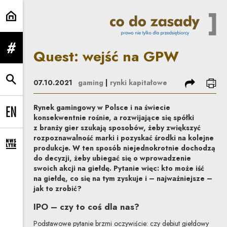
Quest: wejść na GPW | Co do za
Quest: wejść na GPW
rozwiń menu
podziel się
dru
07.10.2021
gaming
|
rynki kapitałowe
rozwiń wyszukiwarkę
Rynek gamingowy w Polsce i na świecie
Change language to EN
konsekwentnie rośnie, a rozwijające się spółki
z branży gier szukają sposobów, żeby zwiększyć
rozpoznawalność marki i pozyskać środki na kolejne
produkcje. W ten sposób niejednokrotnie dochodzą
rozwiń formularz zapisu na newsletter
do decyzji, żeby ubiegać się o wprowadzenie
swoich akcji na giełdę. Pytanie więc: kto może iść
na giełdę, co się na tym zyskuje i – najważniejsze –
jak to zrobić?
IPO – czy to coś dla nas?
Podstawowe pytanie brzmi oczywiście: czy debiut giełdowy