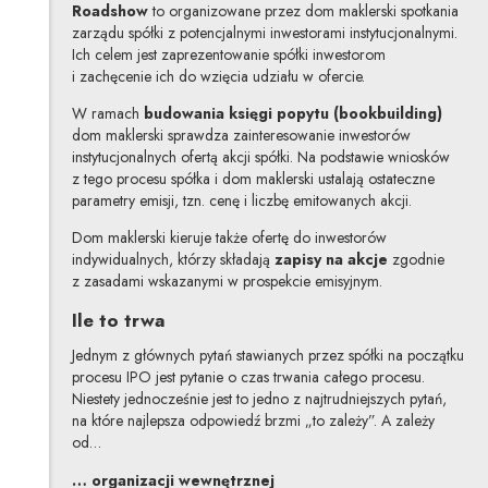
Roadshow
to organizowane przez dom maklerski spotkania
zarządu spółki z potencjalnymi inwestorami instytucjonalnymi.
Ich celem jest zaprezentowanie spółki inwestorom
i zachęcenie ich do wzięcia udziału w ofercie.
W ramach
budowania księgi popytu (bookbuilding)
dom maklerski sprawdza zainteresowanie inwestorów
instytucjonalnych ofertą akcji spółki. Na podstawie wniosków
z tego procesu spółka i dom maklerski ustalają ostateczne
parametry emisji, tzn. cenę i liczbę emitowanych akcji.
Dom maklerski kieruje także ofertę do inwestorów
indywidualnych, którzy składają
zapisy na akcje
zgodnie
z zasadami wskazanymi w prospekcie emisyjnym.
Ile to trwa
Jednym z głównych pytań stawianych przez spółki na początku
procesu IPO jest pytanie o czas trwania całego procesu.
Niestety jednocześnie jest to jedno z najtrudniejszych pytań,
na które najlepsza odpowiedź brzmi „to zależy”. A zależy
od…
… organizacji wewnętrznej