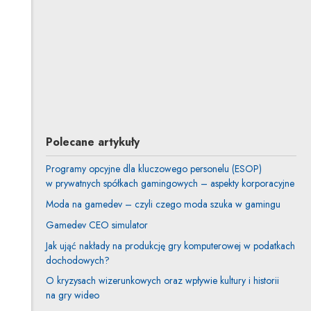
Lewandowska
Inne tej autorki
Marcin Pietkiewicz
Inne tego autora
Polecane artykuły
Programy opcyjne dla kluczowego personelu (ESOP)
w prywatnych spółkach gamingowych – aspekty korporacyjne
Moda na gamedev – czyli czego moda szuka w gamingu
Gamedev CEO simulator
Jak ująć nakłady na produkcję gry komputerowej w podatkach
dochodowych?
O kryzysach wizerunkowych oraz wpływie kultury i historii
na gry wideo