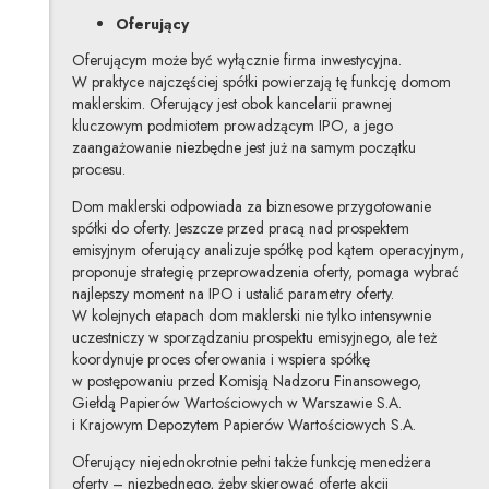
Oferujący
Oferującym może być wyłącznie firma inwestycyjna.
W praktyce najczęściej spółki powierzają tę funkcję domom
maklerskim. Oferujący jest obok kancelarii prawnej
kluczowym podmiotem prowadzącym IPO, a jego
zaangażowanie niezbędne jest już na samym początku
procesu.
Dom maklerski odpowiada za biznesowe przygotowanie
spółki do oferty. Jeszcze przed pracą nad prospektem
emisyjnym oferujący analizuje spółkę pod kątem operacyjnym,
proponuje strategię przeprowadzenia oferty, pomaga wybrać
najlepszy moment na IPO i ustalić parametry oferty.
W kolejnych etapach dom maklerski nie tylko intensywnie
uczestniczy w sporządzaniu prospektu emisyjnego, ale też
koordynuje proces oferowania i wspiera spółkę
w postępowaniu przed Komisją Nadzoru Finansowego,
Giełdą Papierów Wartościowych w Warszawie S.A.
i Krajowym Depozytem Papierów Wartościowych S.A.
Oferujący niejednokrotnie pełni także funkcję menedżera
oferty – niezbędnego, żeby skierować ofertę akcji