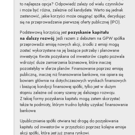
to najlepsza opcja? Odpowiedź zależy od wielu czynników
i może być różna, zależnie od kandydata. Warto się jednak
zastanowić, jakie korzyści może osiągnąć spółka, decydując
się na przeprowadzenie pierwszej oferty publicznej (IPO).
Podstawową korzyścią jest
pozyskanie kapitału
na dalszy rozwój
. Jeśli razem z debiutem na GPW spółka
przeprowadzi emisję nowych akcji, środki z emisji mogą
zostać wykorzystane na jej bieżące potrzeby i planowane
inwestycje. Kwota pozyskana od inwestorów często pozwala
wdrożyć duże zamierzenia biznesowe, które inaczej
pozostałyby w sferze planów. Finansowanie poprzez emisję
publiczną, inaczej niż finansowanie bankowe, nie opiera się
bowiem głównie na dotychczasowych wynikach finansowych
i bieżącej kondycji finansowej spółki, tylko jest w dużym
stopniu zależne od oceny szansy jej dalszego rozwoju.
Z takiej formy pozyskania kapitału mogą zatem skorzystać
także te podmioty, którym trudno byłoby uzyskać finansowanie
bankowe.
Upublicznienie spółki otwiera też drogę do pozyskiwania
kapitału od inwestorów w przyszłości poprzez kolejne emisje
akcji spółki, która jest już znana rynkowi.