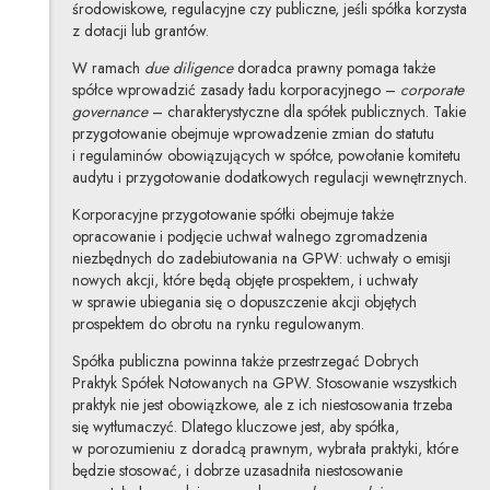
środowiskowe, regulacyjne czy publiczne, jeśli spółka korzysta
z dotacji lub grantów.
W ramach
due diligence
doradca prawny pomaga także
spółce wprowadzić zasady ładu korporacyjnego –
corporate
governance
– charakterystyczne dla spółek publicznych. Takie
przygotowanie obejmuje wprowadzenie zmian do statutu
i regulaminów obowiązujących w spółce, powołanie komitetu
audytu i przygotowanie dodatkowych regulacji wewnętrznych.
Korporacyjne przygotowanie spółki obejmuje także
opracowanie i podjęcie uchwał walnego zgromadzenia
niezbędnych do zadebiutowania na GPW: uchwały o emisji
nowych akcji, które będą objęte prospektem, i uchwały
w sprawie ubiegania się o dopuszczenie akcji objętych
prospektem do obrotu na rynku regulowanym.
Spółka publiczna powinna także przestrzegać Dobrych
Praktyk Spółek Notowanych na GPW. Stosowanie wszystkich
praktyk nie jest obowiązkowe, ale z ich niestosowania trzeba
się wytłumaczyć. Dlatego kluczowe jest, aby spółka,
w porozumieniu z doradcą prawnym, wybrała praktyki, które
będzie stosować, i dobrze uzasadniła niestosowanie