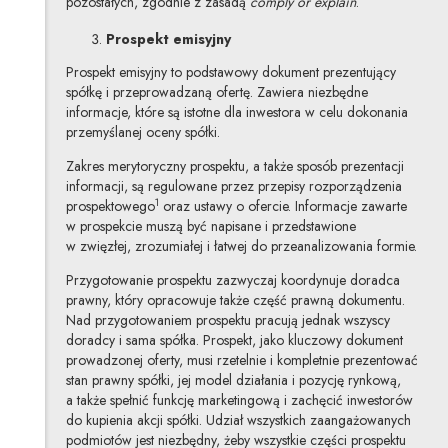
pozostałych, zgodnie z zasadą
comply or explain
.
Prospekt emisyjny
Prospekt emisyjny to podstawowy dokument prezentujący
spółkę i przeprowadzaną ofertę. Zawiera niezbędne
informacje, które są istotne dla inwestora w celu dokonania
przemyślanej oceny spółki.
Zakres merytoryczny prospektu, a także sposób prezentacji
informacji, są regulowane przez przepisy rozporządzenia
1
prospektowego
oraz ustawy o ofercie. Informacje zawarte
w prospekcie muszą być napisane i przedstawione
w zwięzłej, zrozumiałej i łatwej do przeanalizowania formie.
Przygotowanie prospektu zazwyczaj koordynuje doradca
prawny, który opracowuje także część prawną dokumentu.
Nad przygotowaniem prospektu pracują jednak wszyscy
doradcy i sama spółka. Prospekt, jako kluczowy dokument
prowadzonej oferty, musi rzetelnie i kompletnie prezentować
stan prawny spółki, jej model działania i pozycję rynkową,
a także spełnić funkcję marketingową i zachęcić inwestorów
do kupienia akcji spółki. Udział wszystkich zaangażowanych
podmiotów jest niezbędny, żeby wszystkie części prospektu