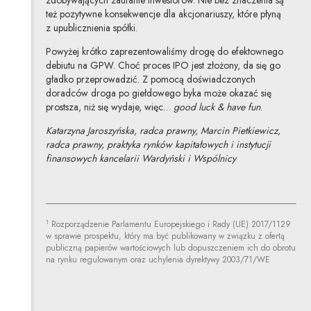
zdobywających zaufanie inwestorów. Nie bez znaczenia są
też pozytywne konsekwencje dla akcjonariuszy, które płyną
z upublicznienia spółki.
Powyżej krótko zaprezentowaliśmy drogę do efektownego
debiutu na GPW. Choć proces IPO jest złożony, da się go
gładko przeprowadzić. Z pomocą doświadczonych
doradców droga po giełdowego byka może okazać się
prostsza, niż się wydaje, więc…
good luck & have fun
.
Katarzyna Jaroszyńska, radca prawny, Marcin Pietkiewicz,
radca prawny, praktyka rynków kapitałowych i instytucji
finansowych kancelarii Wardyński i Wspólnicy
1
Rozporządzenie Parlamentu Europejskiego i Rady (UE) 2017/1129
w sprawie prospektu, który ma być publikowany w związku z ofertą
publiczną papierów wartościowych lub dopuszczeniem ich do obrotu
na rynku regulowanym oraz uchylenia dyrektywy 2003/71/WE
Katarzyna Jaroszyńska-