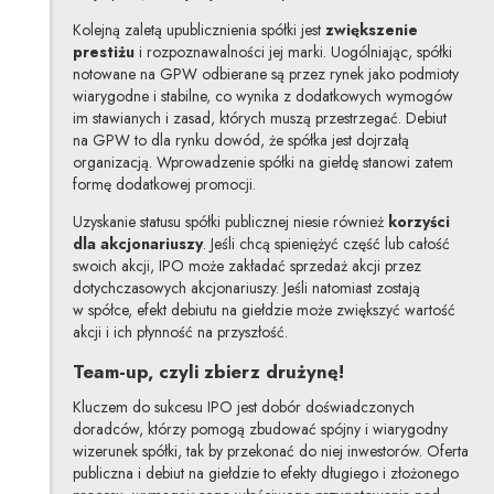
Kolejną zaletą upublicznienia spółki jest
zwiększenie
prestiżu
i rozpoznawalności jej marki. Uogólniając, spółki
notowane na GPW odbierane są przez rynek jako podmioty
wiarygodne i stabilne, co wynika z dodatkowych wymogów
im stawianych i zasad, których muszą przestrzegać. Debiut
na GPW to dla rynku dowód, że spółka jest dojrzałą
organizacją. Wprowadzenie spółki na giełdę stanowi zatem
formę dodatkowej promocji.
Uzyskanie statusu spółki publicznej niesie również
korzyści
dla akcjonariuszy
. Jeśli chcą spieniężyć część lub całość
swoich akcji, IPO może zakładać sprzedaż akcji przez
dotychczasowych akcjonariuszy. Jeśli natomiast zostają
w spółce, efekt debiutu na giełdzie może zwiększyć wartość
akcji i ich płynność na przyszłość.
Team-up, czyli zbierz drużynę!
Kluczem do sukcesu IPO jest dobór doświadczonych
doradców, którzy pomogą zbudować spójny i wiarygodny
wizerunek spółki, tak by przekonać do niej inwestorów. Oferta
publiczna i debiut na giełdzie to efekty długiego i złożonego