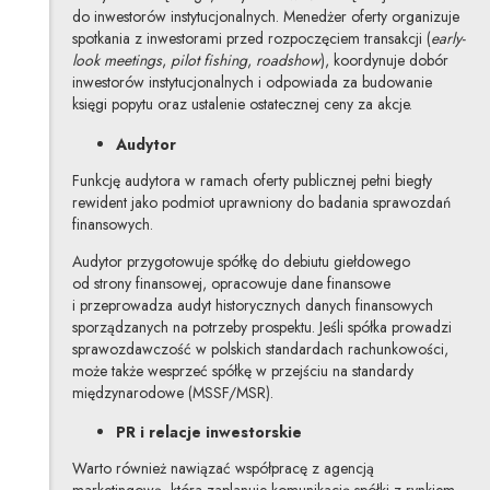
do inwestorów instytucjonalnych. Menedżer oferty organizuje
spotkania z inwestorami przed rozpoczęciem transakcji (
early-
look meetings
,
pilot fishing
,
roadshow
), koordynuje dobór
inwestorów instytucjonalnych i odpowiada za budowanie
księgi popytu oraz ustalenie ostatecznej ceny za akcje.
Audytor
Funkcję audytora w ramach oferty publicznej pełni biegły
rewident jako podmiot uprawniony do badania sprawozdań
finansowych.
Audytor przygotowuje spółkę do debiutu giełdowego
od strony finansowej, opracowuje dane finansowe
i przeprowadza audyt historycznych danych finansowych
sporządzanych na potrzeby prospektu. Jeśli spółka prowadzi
sprawozdawczość w polskich standardach rachunkowości,
może także wesprzeć spółkę w przejściu na standardy
międzynarodowe (MSSF/MSR).
PR i relacje inwestorskie
Warto również nawiązać współpracę z agencją