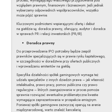
procesu, wymagającego właściwego przygotowania pod
względem prawnym, finansowym i biznesowym. Jeśli jednak
wybierzemy odpowiednich współpracowników, wszystko
może pójść sprawnie.
Kluczowymi podmiotami wspierającymi ofertę i debiut
na giełdzie są: doradca prawny, oferujący, audytor i doradca
w sprawach PR i relacji inwestorskich (PR/IR).
Doradca prawny
Do przeprowadzenia IPO potrzebny będzie zespół
prawników specjalizujących się w prawie rynku kapitałowego,
w szczególności w doradztwie przy ofertach publicznych
i wprowadzaniu emitentów na giełdę.
Specyfika działalności spółek gamingowych wymaga też
udziału specjalistów z innych dziedzin prawa – jak własność
intelektualna, prawo pracy, pomoc publiczna czy prawo
regulacyjne – których zaangażowanie w proces pomoże
sprawnie rozwiązać ewentualne problematyczne kwestie
wymagające zaprezentowania w prospekcie emisyjnym.
Ponieważ spółki gamingowe zazwyczaj operują na arenie
międzynarodowej, warto znaleźć kancelarię