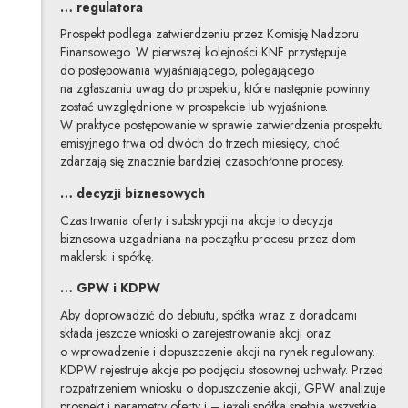
… regulatora
Prospekt podlega zatwierdzeniu przez Komisję Nadzoru
Finansowego. W pierwszej kolejności KNF przystępuje
do postępowania wyjaśniającego, polegającego
na zgłaszaniu uwag do prospektu, które następnie powinny
zostać uwzględnione w prospekcie lub wyjaśnione.
W praktyce postępowanie w sprawie zatwierdzenia prospektu
emisyjnego trwa od dwóch do trzech miesięcy, choć
zdarzają się znacznie bardziej czasochłonne procesy.
… decyzji biznesowych
Czas trwania oferty i subskrypcji na akcje to decyzja
biznesowa uzgadniana na początku procesu przez dom
maklerski i spółkę.
… GPW i KDPW
Aby doprowadzić do debiutu, spółka wraz z doradcami
składa jeszcze wnioski o zarejestrowanie akcji oraz
o wprowadzenie i dopuszczenie akcji na rynek regulowany.
KDPW rejestruje akcje po podjęciu stosownej uchwały. Przed
rozpatrzeniem wniosku o dopuszczenie akcji, GPW analizuje
prospekt i parametry oferty i – jeżeli spółka spełnia wszystkie