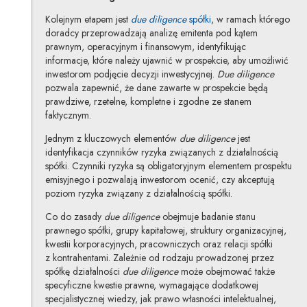
Kolejnym etapem jest
due diligence
spółki
, w ramach którego
doradcy przeprowadzają analizę emitenta pod kątem
prawnym, operacyjnym i finansowym, identyfikując
informacje, które należy ujawnić w prospekcie, aby umożliwić
inwestorom podjęcie decyzji inwestycyjnej.
Due diligence
pozwala zapewnić, że dane zawarte w prospekcie będą
prawdziwe, rzetelne, kompletne i zgodne ze stanem
faktycznym.
Jednym z kluczowych elementów
due diligence
jest
identyfikacja czynników ryzyka związanych z działalnością
spółki. Czynniki ryzyka są obligatoryjnym elementem prospektu
emisyjnego i pozwalają inwestorom ocenić, czy akceptują
poziom ryzyka związany z działalnością spółki.
Co do zasady
due diligence
obejmuje badanie stanu
prawnego spółki, grupy kapitałowej, struktury organizacyjnej,
kwestii korporacyjnych, pracowniczych oraz relacji spółki
z kontrahentami. Zależnie od rodzaju prowadzonej przez
spółkę działalności
due diligence
może obejmować także
specyficzne kwestie prawne, wymagające dodatkowej
specjalistycznej wiedzy, jak prawo własności intelektualnej,