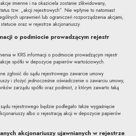
kcje imienne i na okaziciela zostanie zlikwidowany,
tatus tzw. „akcji rejestrowych”. Nie wpłynie to natomiast
zególnych uprawnień lub ograniczeń rozporządzenia akcjami,
tatucie oraz w rejestrze akcjonariuszy.
macji o podmiocie prowadzącym rejestr
nienia w KRS informacji o podmiocie prowadzącym rejestr
m akcje spółki w depozycie papierów wartościowych.
ne zgłosić do sądu rejestrowego zawarcie umowy
iuszy i złożyć jednocześnie oświadczenie o zawarciu umowy,
onków zarządu spółki oraz podmiot, z którym zawarto taką
ądu rejestrowego będzie podlegało także wygaśnięcie
cjonariuszy albo o rejestrację akcji w depozycie papierów
anych akcjonariuszy ujawnianych w rejestrze