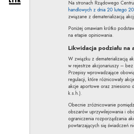
rozwiń formularz zapisu na newsletter
Na stronach Rządowego Centrum 
handlowych z dnia 20 lutego 20
związane z dematerializacją akcji
Poniżej omawiam krótko podstawo
na etapie opiniowania.
Likwidacja podziału na a
W związku z dematerializacją ak
w rejestrze akcjonariuszy – bez 
Przepisy wprowadzające obowiąz
regulacji, które różnicowały akc
akcje aportowe oraz zniesiono d
k.s.h.).
Obecnie zróżnicowanie pomiędzy 
obszarów uprzywilejowania i obci
ograniczenia rozporządzania akc
powtarzających się świadczeń ni