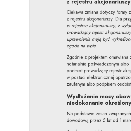
z rejestru akcjonariuszy
Ciekawa zmiana dotyczy formy z
z rejestru akcjonariuszy. Dla pr
w rejestrze akcjonariuszy, z wy
prowadzący rejestr akcjonariusz
uprawnienia mają być wykreślone
zgodę na wpis.
Zgodnie z projektem omawiana 
notarialnie poświadczonym albo
podmiot prowadzący rejestr akc
w postaci elektronicznej opatrz
zaufanym albo podpisem osobis
Wydłużenie mocy obowią
niedokonanie określon
Na podstawie zmian związanych z
dowodową przez 5 lat od 1 mar