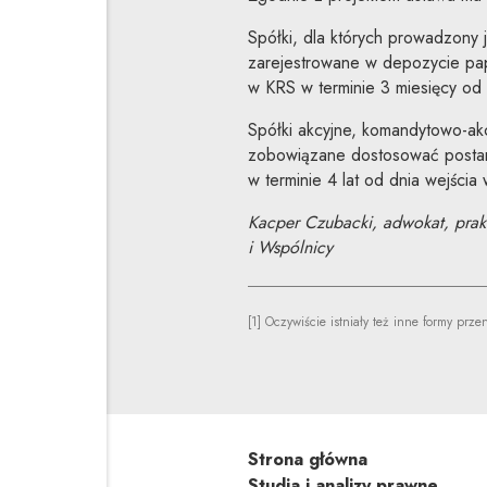
Spółki, dla których prowadzony je
zarejestrowane w depozycie pa
w KRS w terminie 3 miesięcy od 
Spółki akcyjne, komandytowo-akc
zobowiązane dostosować postano
w terminie 4 lat od dnia wejścia 
Kacper Czubacki, adwokat, prakt
i Wspólnicy
[1] Oczywiście istniały też inne formy prz
Strona główna
Studia i analizy prawne