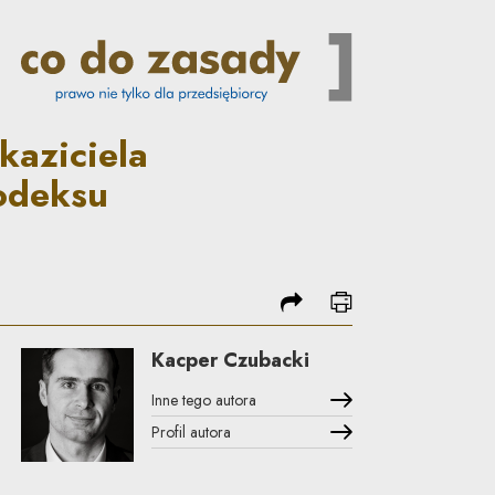
 tylko – czyli o projekcie no
kaziciela
Kodeksu
podziel się
drukuj
Kacper Czubacki
Inne tego autora
Profil autora
Uwaga, link zostanie otwarty w nowym oknie