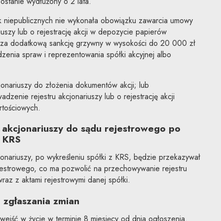
ostanie wydłużony o 2 lata.
k niepublicznych nie wykonała obowiązku zawarcia umowy
uszy lub o rejestrację akcji w depozycie papierów
dza dodatkową sankcję grzywny w wysokości do 20 000 zł
enia spraw i reprezentowania spółki akcyjnej albo
nariuszy do złożenia dokumentów akcji; lub
zenie rejestru akcjonariuszy lub o rejestrację akcji
tościowych.
 akcjonariuszy do sądu rejestrowego po
z KRS
onariuszy, po wykreśleniu spółki z KRS, będzie przekazywał
ejestrowego, co ma pozwolić na przechowywanie rejestru
raz z aktami rejestrowymi danej spółki.
n zgłaszania zmian
ejść w życie w terminie 8 miesięcy od dnia ogłoszenia.