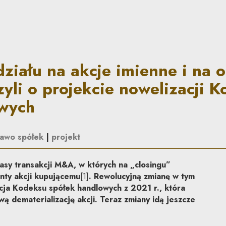
imienne i na okaziciela i nie
ziału na akcje imienne i na o
czyli o projekcie nowelizacji 
owych
awo spółek
|
projekt
sy transakcji M&A, w których na „closingu”
nty akcji kupującemu
[1]
. Rewolucyjną zmianę w tym
acja Kodeksu spółek handlowych z 2021 r., która
ą dematerializację akcji. Teraz zmiany idą jeszcze