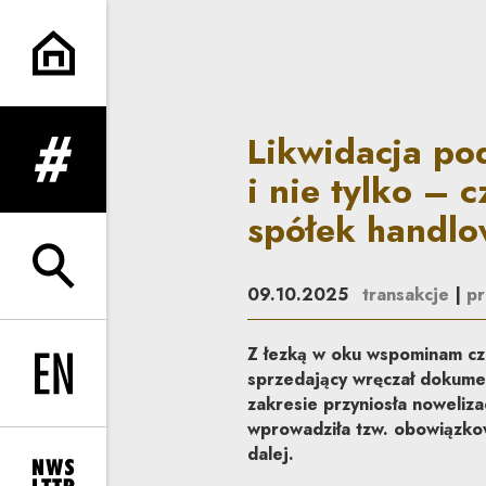
Likwidacja podziału na akcje 
Likwidacja pod
rozwiń menu
i nie tylko – 
spółek handl
rozwiń wyszukiwarkę
09.10.2025
transakcje
|
pr
Z łezką w oku wspominam cza
sprzedający wręczał dokume
Change language to EN
zakresie przyniosła noweliz
wprowadziła tzw. obowiązkow
dalej.