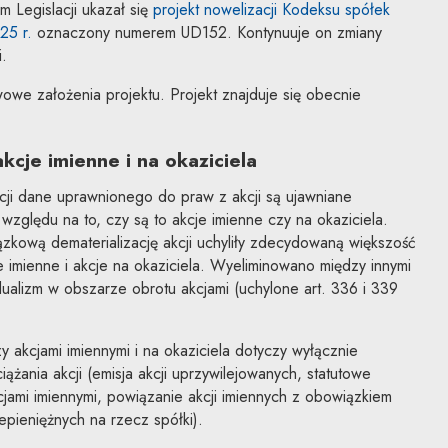
Legislacji ukazał się
projekt nowelizacji Kodeksu spółek
Uwaga, link zostanie otwarty w nowym oknie
25 r.
oznaczony numerem UD152. Kontynuuje on zmiany
.
we założenia projektu. Projekt znajduje się obecnie
kcje imienne i na okaziciela
cji dane uprawnionego do praw z akcji są ujawniane
względu na to, czy są to akcje imienne czy na okaziciela.
kową dematerializację akcji uchyliły zdecydowaną większość
je imienne i akcje na okaziciela. Wyeliminowano między innymi
ualizm w obszarze obrotu akcjami (uchylone art. 336 i 339
akcjami imiennymi i na okaziciela dotyczy wyłącznie
ążania akcji (emisja akcji uprzywilejowanych, statutowe
jami imiennymi, powiązanie akcji imiennych z obowiązkiem
epieniężnych na rzecz spółki).