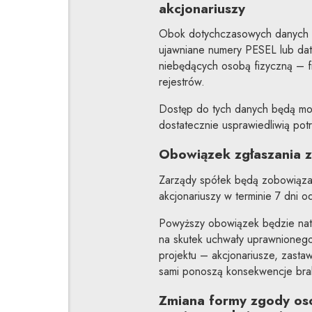
akcjonariuszy
Obok dotychczasowych danych ak
ujawniane numery PESEL lub daty
niebędących osobą fizyczną – f
rejestrów.
Dostęp do tych danych będą mog
dostatecznie usprawiedliwią pot
Obowiązek zgłaszania z
Zarządy spółek będą zobowiąza
akcjonariuszy w terminie 7 dni 
Powyższy obowiązek będzie natom
na skutek uchwały uprawnionego
projektu – akcjonariusze, zastaw
sami ponoszą konsekwencje braku
Zmiana formy zgody oso