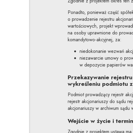
Zgodnie z projektem okres ten z
Ponadto, ponieważ część spółe
o prowadzenie rejestru akcjonari
wartościowych, projekt wprowa
na osoby uprawnione do prowadz
komandytowo-akcyjnej, za:
niedokonanie wezwań akcjo
niezawarcie umowy o prowad
w depozycie papierów war
Przekazywanie rejestru
wykreśleniu podmiotu 
Podmiot prowadzący rejestr akcj
rejestr akcjonariuszy do sądu r
akcjonariuszy w archiwum sądu w
Wejście w życie i termi
Zgodnie z projektem ustawa ma w