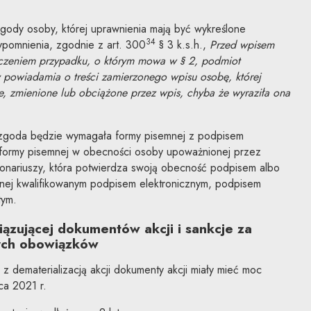
gody osoby, której uprawnienia mają być wykreślone
34
zypomnienia, zgodnie z art. 300
§ 3 k.s.h.,
Przed wpisem
łączeniem przypadku, o którym mowa w § 2, podmiot
y powiadamia o treści zamierzonego wpisu osobę, której
, zmienione lub obciążone przez wpis, chyba że wyraziła ona
zgoda będzie wymagała formy pisemnej z podpisem
 formy pisemnej w obecności osoby upoważnionej przez
jonariuszy, która potwierdza swoją obecność podpisem albo
onej kwalifikowanym podpisem elektronicznym, podpisem
tym.
zującej dokumentów akcji i sankcje za
ych obowiązków
 dematerializacją akcji dokumenty akcji miały mieć moc
ca 2021 r.