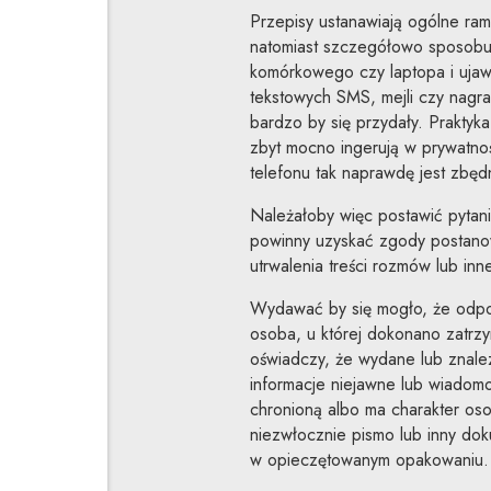
Przepisy ustanawiają ogólne ram
natomiast szczegółowo sposobu
komórkowego czy laptopa i ujawn
tekstowych SMS, mejli czy nagr
bardzo by się przydały. Praktyka
zbyt mocno ingerują w prywatno
telefonu tak naprawdę jest zbęd
Należałoby więc postawić pytani
powinny uzyskać zgody postanow
utrwalenia treści rozmów lub inn
Wydawać by się mogło, że odpowi
osoba, u której dokonano zatrzy
oświadczy, że wydane lub znale
informacje niejawne lub wiadomo
chronioną albo ma charakter os
niezwłocznie pismo lub inny dok
w opieczętowanym opakowaniu.