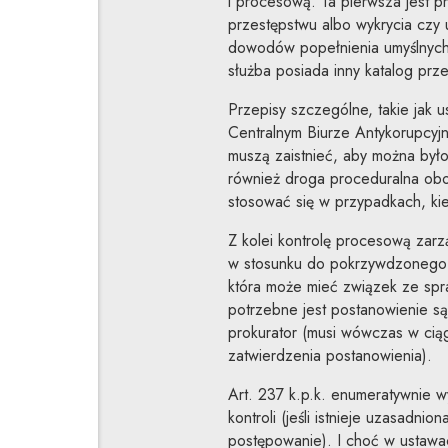
i procesową. Ta pierwsza jest 
przestępstwu albo wykrycia czy u
dowodów popełnienia umyślnych 
służba posiada inny katalog prz
Przepisy szczególne, takie jak 
Centralnym Biurze Antykorupcyjnym
muszą zaistnieć, aby można był
również droga proceduralna obo
stosować się w przypadkach, kie
Z kolei kontrolę procesową zar
w stosunku do pokrzywdzonego l
która może mieć związek ze spr
potrzebne jest postanowienie są
prokurator (musi wówczas w cią
zatwierdzenia postanowienia).
Art. 237 k.p.k. enumeratywnie w
kontroli (jeśli istnieje uzasadni
postępowanie). I choć w ustawac