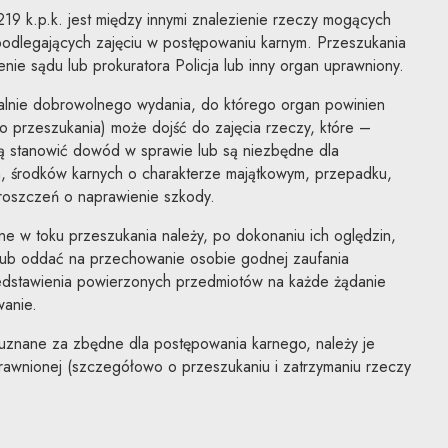
219 k.p.k. jest między innymi znalezienie rzeczy mogących
odlegających zajęciu w postępowaniu karnym. Przeszukania
nie sądu lub prokuratora Policja lub inny organ uprawniony.
alnie dobrowolnego wydania, do którego organ powinien
 przeszukania) może dojść do zajęcia rzeczy, które –
gą stanowić dowód w sprawie lub są niezbędne dla
, środków karnych o charakterze majątkowym, przepadku,
roszczeń o naprawienie szkody.
e w toku przeszukania należy, po dokonaniu ich oględzin,
ć lub oddać na przechowanie osobie godnej zaufania
dstawienia powierzonych przedmiotów na każde żądanie
anie.
 uznane za zbędne dla postępowania karnego, należy je
rawnionej (szczegółowo o przeszukaniu i zatrzymaniu rzeczy