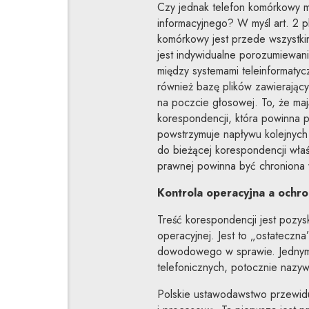
Czy jednak telefon komórkowy m
informacyjnego? W myśl art. 2 p
komórkowy jest przede wszystkim
jest indywidualne porozumiewanie
między systemami teleinformatyc
również bazę plików zawierając
na poczcie głosowej. To, że maj
korespondencji, która powinna p
powstrzymuje napływu kolejnych
do bieżącej korespondencji właś
prawnej powinna być chroniona
Kontrola operacyjna a ochr
Treść korespondencji jest pozysk
operacyjnej. Jest to „ostateczn
dowodowego w sprawie. Jednym z 
telefonicznych, potocznie nazy
Polskie ustawodawstwo przewidu