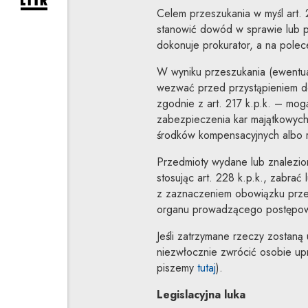
rozwiń formularz zapisu na newsletter
Celem przeszukania w myśl art. 
stanowić dowód w sprawie lub p
dokonuje prokurator, a na polece
W wyniku przeszukania (ewentu
wezwać przed przystąpieniem do
zgodnie z art. 217 k.p.k. – mo
zabezpieczenia kar majątkowych
środków kompensacyjnych albo 
Przedmioty wydane lub znalezion
stosując art. 228 k.p.k., zabra
z zaznaczeniem obowiązku prze
organu prowadzącego postępow
Jeśli zatrzymane rzeczy zostaną
niezwłocznie zwrócić osobie up
piszemy
tutaj
).
Legislacyjna luka