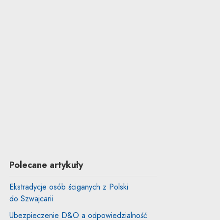
Polecane artykuły
Ekstradycje osób ściganych z Polski
do Szwajcarii
Ubezpieczenie D&O a odpowiedzialność