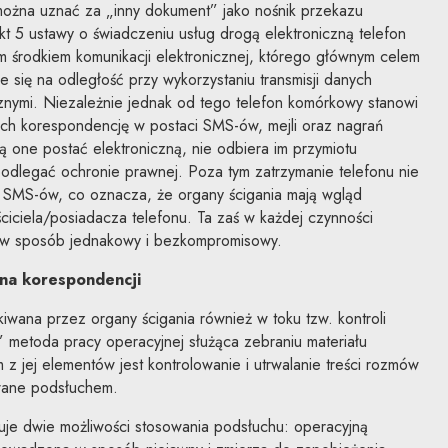
ożna uznać za „inny dokument” jako nośnik przekazu
kt 5 ustawy o świadczeniu usług drogą elektroniczną telefon
 środkiem komunikacji elektronicznej, którego głównym celem
 się na odległość przy wykorzystaniu transmisji danych
znymi. Niezależnie jednak od tego telefon komórkowy stanowi
ych korespondencję w postaci SMS-ów, mejli oraz nagrań
ą one postać elektroniczną, nie odbiera im przymiotu
odlegać ochronie prawnej. Poza tym zatrzymanie telefonu nie
 SMS-ów, co oznacza, że organy ścigania mają wgląd
ciciela/posiadacza telefonu. Ta zaś w każdej czynności
 w sposób jednakowy i bezkompromisowy.
ona korespondencji
iwana przez organy ścigania również w toku tzw. kontroli
a” metoda pracy operacyjnej służąca zebraniu materiału
jej elementów jest kontrolowanie i utrwalanie treści rozmów
wane podsłuchem.
je dwie możliwości stosowania podsłuchu: operacyjną