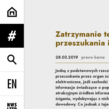
Zatrzymanie telefonu komórk
Zatrzymanie 
rozwiń menu
przeszukania 
28.03.2019
prawo karne
rozwiń wyszukiwarkę
Jedną z podstawowych rzecz
przeszukania przez organ śc
elektroniczne, jeśli zachod
Change language to EN
informacje świadczące o po
atrakcyjnym źródłem informac
ścigania, wydobywając z nich
dowodowy. Co jednak z taje