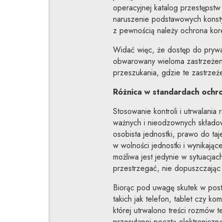
operacyjnej katalog przestępstw 
naruszenie podstawowych konsty
z pewnością należy ochrona kor
Widać więc, że dostęp do prywat
obwarowany wieloma zastrzeżeni
przeszukania, gdzie te zastrzeżen
Różnica w standardach ochr
Stosowanie kontroli i utrwalania
ważnych i nieodzownych składo
osobista jednostki, prawo do ta
w wolności jednostki i wynikają
możliwa jest jedynie w sytuacjac
przestrzegać, nie dopuszczając
Biorąc pod uwagę skutek w posta
takich jak telefon, tablet czy ko
której utrwalono treści rozmów 
przesyłanej pocztą elektroniczn