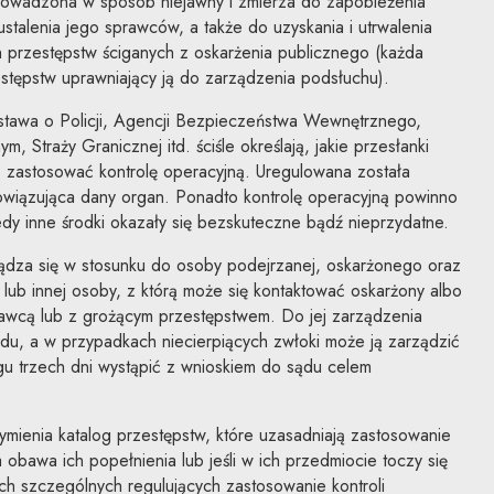
prowadzona w sposób niejawny i zmierza do zapobieżenia
stalenia jego sprawców, a także do uzyskania i utrwalenia
przestępstw ściganych z oskarżenia publicznego (każda
estępstw uprawniający ją do zarządzenia podsłuchu).
ustawa o Policji, Agencji Bezpieczeństwa Wewnętrznego,
, Straży Granicznej itd. ściśle określają, jakie przesłanki
o zastosować kontrolę operacyjną. Uregulowana została
wiązująca dany organ. Ponadto kontrolę operacyjną powinno
dy inne środki okazały się bezskuteczne bądź nieprzydatne.
ządza się w stosunku do osoby podejrzanej, oskarżonego oraz
ub innej osoby, z którą może się kontaktować oskarżony albo
awcą lub z grożącym przestępstwem. Do jej zarządzenia
du, a w przypadkach niecierpiących zwłoki może ją zarządzić
gu trzech dni wystąpić z wnioskiem do sądu celem
ymienia katalog przestępstw, które uzasadniają zastosowanie
ona obawa ich popełnienia lub jeśli w ich przedmiocie toczy się
h szczególnych regulujących zastosowanie kontroli