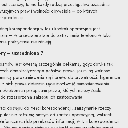
jest szerszy, to nie każdy rodzaj przestępstwa uzasadnia
tucyjnych praw i wolności obywatela – do których
espondencji.
nej korespondencji w toku kontroli operacyjnej jest
ami – w przeciwieństwie do zatrzymania telefonu w toku
ia praktycznie nie istnieją.
ony – uzasadniona ?
 rozmów jest kwestią szczególnie delikatną, gdyż dotyka tak
wych demokratycznego państwa prawa, jakimi są wolność
jemnicy porozumiewania się i prawo do prywatności. Ingerencja
ce z nich prawa determinujące możliwość samostanowienia
h określonych przepisami prawa, których należy ściśle
 do rozszerzenia zakresu ich zastosowania.
ci dostępu do treści korespondencji, zatrzymanie rzeczy
mputer nie różni się niczym od kontroli operacyjnej, wskutek
telefonicznych lub przekazów informacji, w tym korespondencji
ą. Nie ma bowiem różnicy, czy treść rozmowy telefonicznej