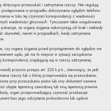
y dotyczące przeszukań i zatrzymania rzeczy. Nie regulują
 postępowania w przypadku dokonywania oględzin telefonu
ienia w toku tej czynności korespondencji z wiadomości
anych wiadomości głosowych. Tymczasem takie uregulowania
 pokazuje, że organy ścigania wykorzystują ich brak i niekiedy
ść obywateli, nawet w przypadkach, kiedy zatrzymanie
ne.
e, czy organy ścigania przed przystąpieniem do oględzin nie
ieniem sądu, jak ma to miejsce w sytuacji zarządzenia
ej korespondencji znajdującej się w rzeczy zatrzymanej.
edź przynosi przepis art. 225 k.p.k., stanowiący, że jeśli
mania rzeczy lub u której przeprowadza się przeszukanie,
zione przy przeszukaniu pismo lub inny dokument zawiera
ści objęte tajemnicą zawodową lub inną tajemnicą prawnie
obisty, organ przeprowadzający czynność przekazuje
ument bez jego odczytania prokuratorowi lub sądowi