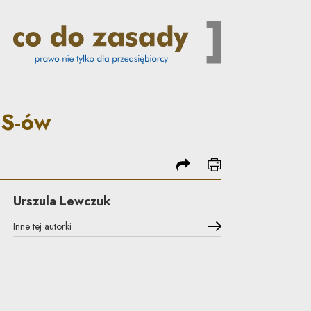
 uzyskiwanie informacji z SM
MS-ów
podziel się
drukuj
Urszula Lewczuk
Inne tej autorki