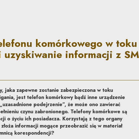
owego w toku przeszukania i
telefonu komórkowego w toku
i uzyskiwanie informacji z S
y, jaka zapewne zostanie zabezpieczona w toku
igania, jest telefon komórkowy bądź inne urządzenie
zi „uzasadnione podejrzenie”, że może ono zawierać
pełnieniu czynu zabronionego. Telefony komórkowe są
ji o życiu ich posiadacza. Korzystają z tego organy
 złoża informacji mogące przeobrazić się w materiał
mnicą korespondencji?